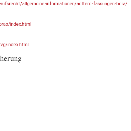
rufsrecht/allgemeine-informationen/aeltere-fassungen-bora/
brao/index.html
rvg/index.html
icherung